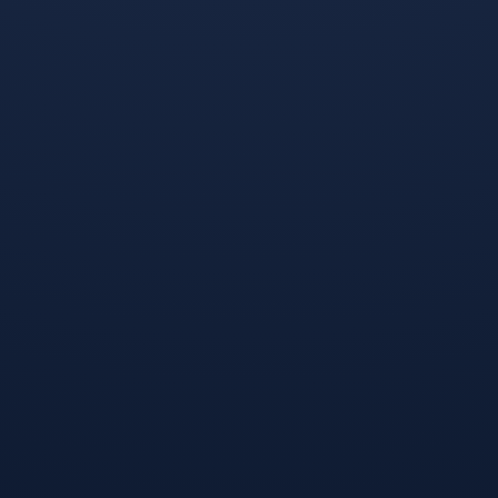
华体会官网-关于冲刺阶段费耶诺德止住颓势山东泰山窗口期扳
平良机，连对手都承认：亚特兰大今晚完成体检的信息
20
2026 / 08 / 06
关注我们