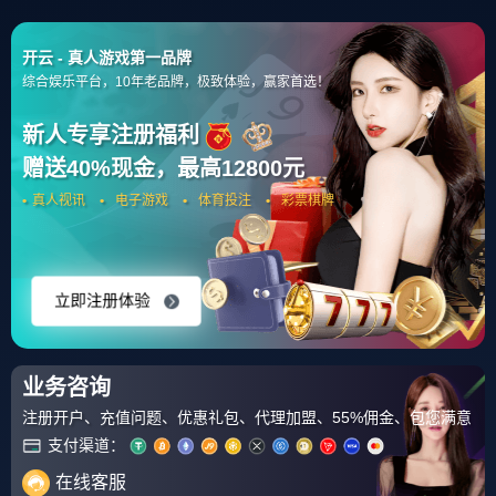
首页
APP下载
文章正文
-v6.5.0 版本 · 2025年12月18日
xiaomi
2026-01-08 23:03:08
主打个性化内容与数据深度整合，提供更具价
值的
华体会官方网站
赛事信息服务。
全新“数据面板”上线，呈现球员与队伍多维深
度数据。
“我
华体会官网
的关注”模块改版，聚合赛事、
队伍、资讯动态。
支持自定义首页卡片布局与内容偏好，打造专