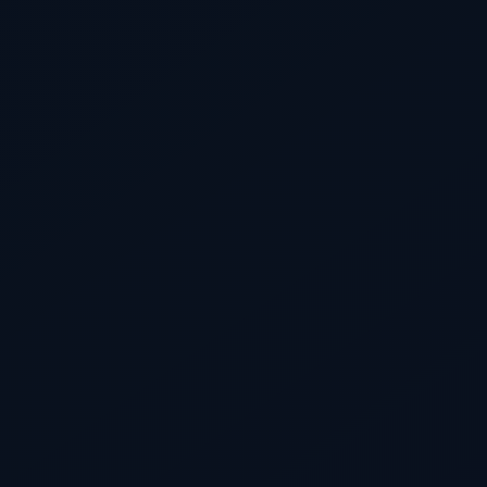
一个战士一样跃起，里弗斯再次陷入困境。
德克战胜马努（2006）
在NBA历史上的一些伟大的季后赛抢七比赛
中，有一些是以悲剧收场。2006年，经典的小牛对马
刺季后赛第二轮比赛就是如此，当时两支最好的球队
一直战斗到最后。当比赛来到了第7场的时候，圣安东
尼奥马刺队回来了，蒂姆邓肯全场拿下41分。马刺一
直顽强战斗，回到了一场本应该输掉的系列赛中，而
且比赛还剩32秒的时候还紧咬比分，呈现了一场激烈
的比赛。当球在手中的时候，邓肯已经不能被阻止。
邓肯将球分给了三分线外的吉诺比利，对他充满了信
心，对于这样的过程，应该是一个激动人心的结局。
圣安东尼奥从在大比分3-1落后的情况下打到第七场，