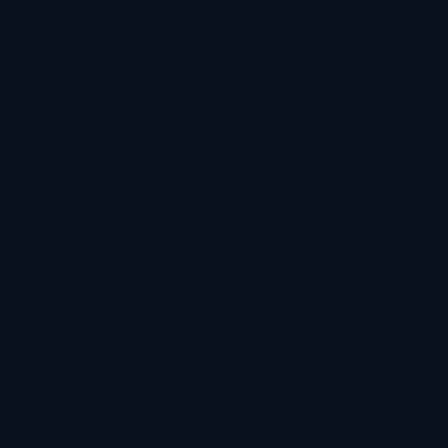
人对这种惊人的滞空没有反应过来，乔丹在剩下的十
年里在球场上闪耀。在空中与萨姆·帕金斯和格林拉开
差距后，乔丹并没有下落。
吉尔伯特·阿里纳斯击沉公牛队（2005）