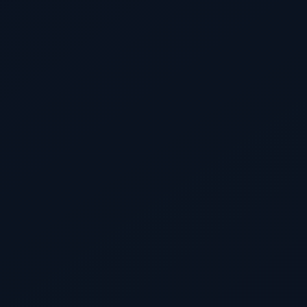
多会带着胜利回去，联盟还是利用2-3-2的格局，魔术
有机会在主场夺冠。 “我们本可以完成这个系列的，”
特克格鲁说。我会一直很好奇，如果科特尼·李完成了
绝杀呢？如果奥兰多赢得了这个系列，德怀特·霍华德
将会重建当年的王朝吧？ 76人将会从霍华德有关的四
队交易中获得拜纳姆。安德烈·伊戈达拉可能也不会加
入金州勇士组成死亡五小阵容。整个NBA的局势随着
李的上篮不中，发生了巨大的改变。
译：Healer
文章来源：SI
转载请注明来自：A8体育
版权声明：
本站文章如无特别标注，均为本站原创文