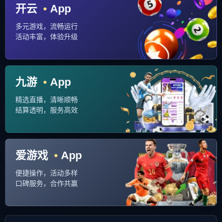
看见他的妻子在座位上加油打气，心想：“这是多么甜
蜜啊，可惜她不知道我们要输了。“詹姆斯将功补过，
投中了一记三分，热火以92-94落后，此时离常规时间
结束只剩下20秒。然而莱昂纳德两罚一中后，所有的
正在离场的球迷又返回来。然后是真正的精彩之处，
波什正在紧盯着帕克而帕克脱离了波什的紧盯和迪奥
一起盯防詹姆斯，詹姆斯投丢了三分球但波什抢下了
篮板然后后传给了雷·阿伦，雷阿伦撤出三分线投进三
分，马努-吉诺比利倒下了，雷阿伦喊着：“CB！
CB！。麦克·布林大声喊着“砰！”，巴蒂尔大喊着：
“我们在这里！”艾伦大喊：“让那些马刺总冠军条幅离
开这里！”双方打进加时，然后还有第七场，但是任何
人都记得是“让那些该死的总冠军条幅离开这里”。我非
常希望他们能够在他的名人堂匾上贴上这句话。