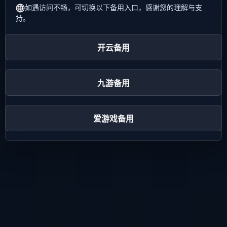
普林斯大帽雷吉米勒
实在不可能只选择一个最喜欢的画面-但这个
是一定要有的。没有人看了那场比赛，现场或在电视
上，虽然普林斯当时拿到了那个球。我甚至不知道普
林斯能不能做到。在季后赛的比赛中创造了一个盖帽
的记录，整个过程都是令人骄傲的：小奥尼尔朝拉希
德咆哮着，然后雷吉米勒调整着自己的步伐准备上
篮，实际上应该是扣篮，普林斯在最后一秒将球扇出
了界外。不像勒布朗那样的盖帽，基于出众的运动能
力，这对普林斯这个盖帽是完美的：起跑，起跳，左
手将球盖出界外。他不仅干净地盖到了球，而且都避
开了雷吉米勒，实在是太不可思议了。而后普林斯止
不住惯性冲进了观众席，雷吉米勒认为，普林斯就像