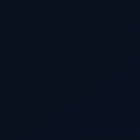
门将：舒梅切尔
右后卫：加里·内维尔 左后卫：丹尼斯·欧
文，主力中卫搭档：斯塔姆和罗尼·约翰逊
右前卫：贝克汉姆，左前：卫吉格斯，中场
中路搭档：斯科尔斯和罗伊·基恩
主力前锋：黑风双煞德怀特·约克和安迪·科尔
4 2008–2009赛季巴塞罗那
2008年夏，里杰卡尔德离任，曾经的诺坎普
国王瓜迪奥拉走马上任。为了缓解更衣室的矛盾，巴
萨送走了梦二王朝的核心小罗和德科，提拔了年仅21