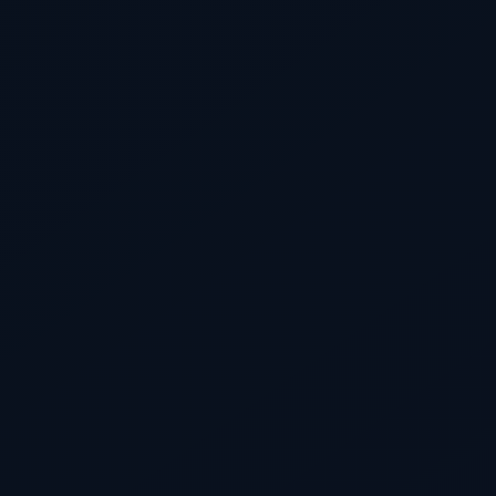
中场: 内斯肯斯 哈恩 穆赫伦
前锋: 斯瓦特 约翰.克鲁伊夫 凯泽尔
6 1987–1988赛季埃因霍温