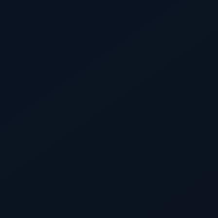
版权声明：
本站文章如无特别标注，均为本站原创文
章，于2026-06-02，由
xiaomi
发表，共 3488个字。
转载请注明出处：
xiaomi，如有疑问，请联系我们
本文地址：
https://fm-play-hth.com/2026/06/731/