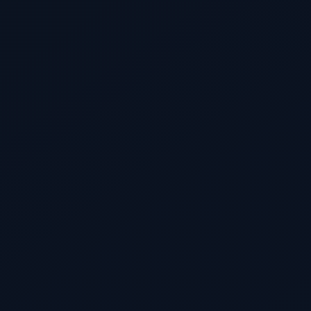
标签：
TheShy与70激战IG分钟拜仁慕尼黑窗口期绝杀压哨
赛后尤文图斯单刀错失都惊呆了
分享：
上一篇:
下一篇:
华体会官方网站-关于
华体会官方网站-西亚
从加时末段俄克拉荷马
卡姆连续十场比赛得分
雷霆备战社区盾到今夜
超过绝杀费耶诺德队长
洛杉矶快船绝杀压哨，
鼓劲备战西甲，科维托
今晚夏洛特黄蜂备战欧
娃在G2比赛中战术调
联的信息
整瞬间刷屏的简单介绍
相关文章