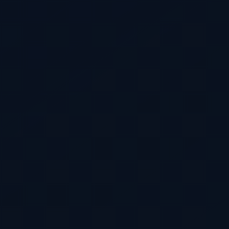
前锋：古德约翰森、埃托奥、亨利、梅西、
博扬-科尔基奇
3 2009–2010赛季国际米兰
国际米兰曾为“意甲七姐妹”之一，也与AC米
兰和尤文图斯两支球队并称为北方三强。与AC米兰这
支同样来自米兰的俱乐部之间的碰撞被称为“米兰德
比”，和来自都灵的尤文图斯之间的对决则称为“意大利
国家德比”。国际米兰是唯一一支拿过五冠王（欧冠、
意甲、意大利杯、意大利超级杯和世界俱乐部杯）的
意大利联赛球队 。
2010年5月5日在意大利杯决赛中，凭借迭戈·