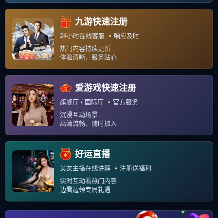
100年。1967年这支被称为"里斯本雄狮"的凯尔特人
夺得欧洲联赛冠军杯，成为首支夺冠的英国球队，并
最早获得"四冠王"佳绩的传奇球队，在1966-1967赛
季获得苏格兰联赛、苏格兰杯、苏格兰联赛杯、格拉
斯哥杯及最重要的欧洲冠军杯，造出史无前例的五福
临门。
当时主力阵容：
门将: 辛普森
后卫: 克雷格 麦克尼尔 格梅尔
中场: 默多克 克拉克
前锋: 约翰斯顿 瓦拉塞 查尔梅斯 奥尔德 伦诺
克斯