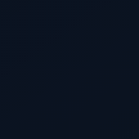
巴萨在本届欧冠一共击败6国冠军，是改制后欧冠时代
头一队，称之为史上最强冠军也不夸张。
2014–2015赛季巴塞罗那大名单
门将：特施特跟、布拉沃、佐迪卢比斯
后卫：蒙托亚、皮克、阿尔巴、巴尔特拉、
阿德里亚诺、阿尔维斯、维尔马伦、马蒂厄
中场：拉基蒂奇、布斯克茨、哈维、伊涅斯
塔、拉菲尼亚、马斯切拉诺、罗贝托
前锋：梅西、内马尔、佩德罗、苏亚雷斯
广州体育网www.02017.com原创整理，转载
请注明出处 微信号：www-02017-com