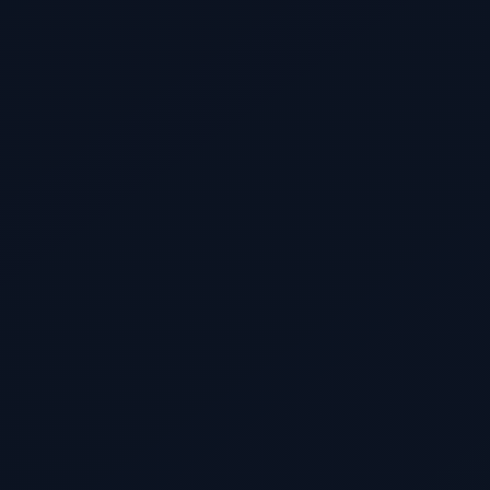
关注我们
联系我们
关于我们
华体会官网与华体会官方网站是官方认证的体育娱乐平台入
口，为用户提供安全、专业的赛事竞猜、真人娱乐与电竞互动
服务。平台界面简洁，功能齐全，涵盖全球热门体育项目，致
力于打造高品质、一站式的线上娱乐体验。选择华体会，畅享