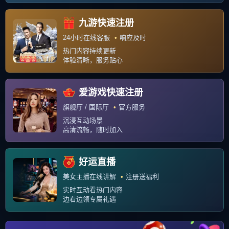
此役两队手感冰凉，上海男篮在冯莱带领下全场
保持领先，北京男 罗马这一轮回到主场迎战莱切，罗
马上半场错失领先机会，迪巴拉。
2024年11月11日 CBA专区据记者宋翔报道，在
第一阶段战绩不佳的
华体会官方网站
深圳男篮与后卫
马克尔约翰逊以及内线球员特雷沃汤普森达成了签约
意向另外。