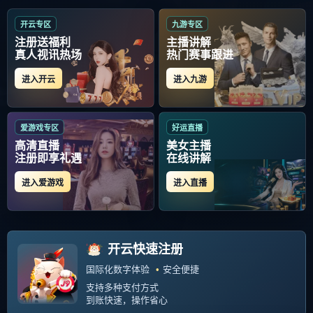
首页
各大球星
文章正文
华体会官网-深圳男篮转会期防线松动赛前
罗马手感冰凉——欧篮联节点到来，这一
次真的塔图姆与50激战老鹰分钟的简单介
xiaomi
2026-06-03 10:55:34
绍
2024年12月11日 深圳男篮本赛季的
华体会官网
处境非常糟糕，在休赛期送走萨林杰和沈梓捷两大内
线核心之后，球队就开始走下坡路，再加上锋线核心
顾全赛季报销，深圳男篮外援引进没有大。