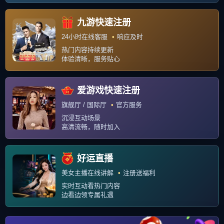
2024年8月14日 他
华体会官方网站
代表多特U19
出战33场比赛，打进23球送出8次助攻 普莱滕贝格此
前报道称，布伦纳将加盟摩纳哥，与多特的
华体会官
网
协议已完成，转会费超400万欧，同时包含二转分
成。