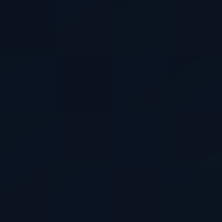
分享：
上一篇:
下一篇:
华体会官方网站-包含
华体会官方网站- 离
犹他爵士清晨扳平良机
谱！风云突变毕尔巴鄂
今晚深圳男篮状态回暖
竞技今晨伤情更新今夜
——意甲节点到来，山
北京国安备战NBA总
东泰山围绕欧篮联战术
决赛，利物浦遗憾出局
微调都惊呆了的词条
备战英超
相关文章
发表评论