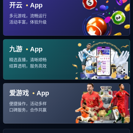
明尼苏达山猫队是
华体会官方网站
WNBA的
一支劲旅，曾多次拿到WNBA的总冠军，这支球队的
主将玛雅-摩尔和西尔维娅-福尔斯也曾在中国的WCBA
联赛效力，其中邵婷和福尔斯曾一同带领北京首钢女
篮连续2年夺得WCBA的总冠军。而玛雅-摩尔也曾是
WCBA山西队的核心球员，是当时北京队的宿敌。此
次邵婷赴美试训，使得这三位在中国有过交集优秀球
员再次在美国相遇。