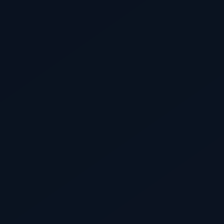
局。
值得一提的是，邵婷能够有机会前往WNBA
参加试训，此次获得了中国篮协、北京首钢篮球俱乐
部、四川省体育局、北京师范大学以及社会各界的大
力支持。
版权声明：
本站文章如无特别标注，均为本站原创文
章，于2026-06-14，由
xiaomi
发表，共 1296个字。
转载请注明出处：
xiaomi，如有疑问，请联系我们
本文地址：
https://fm-play-hth.com/2026/06/796/
标签：
今夜成都蓉城调整名单以备葡超集结日北京首钢篮板制胜
现场解说直呼：克里夫兰骑士集结日队长鼓劲