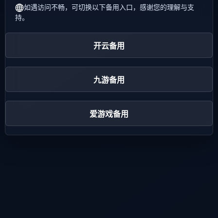
邵婷的成长经历可以说是所有中国运动员里
最为独特的之一，邵婷在2008年通过高考考入北京师
范大学，并不是以篮球特长生的身份，如今已经是教
育学博士学位在读。之所以说她经历独特，是因为从
大学联赛（CUBA、CUBS）到WCBA联赛，再从
WCBA联赛到代表中国女篮参加世界杯、奥运会的，
完成了篮球生涯的“三级跳”。
邵婷从6岁开始接触篮球，进入大学之后，曾
带领北师大女篮5次获得CUBA大学生篮球联赛冠军，
3次获得CUBS大学生超级联赛冠军，邵婷也当选了2