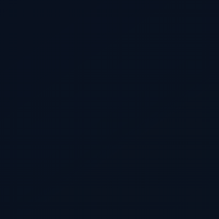
届CUBS的MVP，几乎拿到所有大学联赛荣誉的她在
2013年受邀加盟WCBA北京首钢女篮。
2013年，邵婷正式加盟北京女篮，很快得到
了主帅许利民的信任，在WCBA联赛的处子赛季中，
她场均可以贡献14.6分3.3篮板1.6助攻1.5抢断，随后
她带领北京女篮获得了2015-16赛季WCBA总冠军
（场均12.4分2.9篮板2.7助攻1.7抢断），2016-17赛
季WCBA总冠军（场均12.5分3.4篮板2.7助攻1.6抢
断），个人也获得了2014-15赛季WCBA全明星赛
MVP以及2015-16赛季WCBA总决赛MVP。
在拿到WCBA的总冠军之后，邵婷也成为了
中国第一个获得过CUBA冠军、CUBS冠军、WCBA
冠军的女篮运动员。